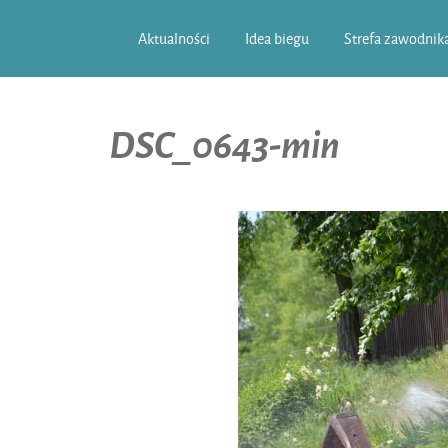
Aktualności
Idea biegu
Strefa zawodnik
DSC_0643-min